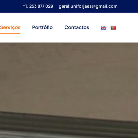
*T. 253 877 029
geral.uniforjaes@gmail.com
Serviços
Portfólio
Contactos