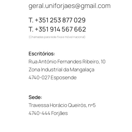
geral.uniforjaes@gmail.com
T. +351 253 877 029
T. +351 914 567 662
(Chamadas para rede fixa e móvel nacional)
Escritórios:
Rua António Fernandes Ribeiro, 10
Zona Industrial da Mangalaça
4740-027 Esposende
Sede:
Travessa Horácio Queirós, nº5
4740-444 Forjães