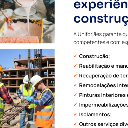
experiên
construçã
A Uniforjães garante q
competentes e com expe
Construção;
Reabilitação e man
Recuperação de ter
Remodelações inter
Pinturas Interiores 
Impermeabilizações
Isolamentos;
Outros serviços div